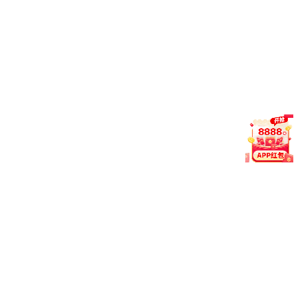
基础。这种系统化的方法论，是现代足球竞争中的必
然趋势，也是巴黎圣日耳曼追求卓越表现的一部分体
现。
4、球迷支持对士气的重要性
最后，不可忽视的是来自广大球迷支持对于球队士气
的重要影响。坎波斯提到，在如此重要的时候，全队
也需要感受到来自外界力量带来的鼓舞。他呼吁所有
热爱巴黎的人共同为球队加油助威，无论是在现场观
看比赛还是通过其他形式表达支持，都能够激励球员
们为荣誉而拼搏。
与此同时，与球迷之间建立良好的互动关系，对于提
升球队凝聚力至关重要。在此期间，通过社交媒体平
台及时分享备战进展，不仅拉近了与粉丝之间距离，