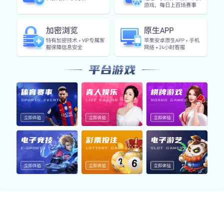
整个球队能够朝着同一个目标迈进，从而实现突破。
此外，这种专注也反映了俱乐部管理层对于目标明确
性的重视。在高水平竞技体育中，明确的目标能够激
励球员超越自我，而这是实现成功不可或缺的一部
分。因此，暂停其他事务，将注意力完全集中于比赛
本身，是一种非常理智且必要的选择。
2、暂停转会事务的必要性
转会市场往往伴随着诸多不确定性，这些不确定因素
可能会对球队造成干扰。坎波斯认为，在欧冠决赛这
样重要的节点上，将重心放在转会操作上无疑是错失
良机。因此，他决定暂时搁置所有与转会相关的问
题，以便让团队能够全身心投入到比赛之中。