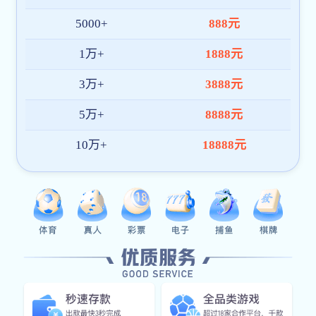
析，我们可以更深入地理解巴黎圣日耳曼在欧冠决赛
中所展现出的决心与专注。
1、团队专注的重要性
在重大赛事面前，团队的专注程度往往决定了最终的
结果。坎波斯指出，在当前这个关键时刻，任何外部
干扰都可能影响球队的表现，因此全队上下需要聚焦
于训练和战术布置上。他强调，无论是在技术层面还
是心理层面，选手们都应该保持高度集中，确保能够
发挥出最佳状态。
这种专注不仅仅是为了应对即将到来的挑战，更是为
了增强球队内部凝聚力。在准备过程中，每位球员都
要明白自己的角色与责任，只有团结一致，才能形成
合力去争取胜利。坎波斯希望通过这样的方式，使得