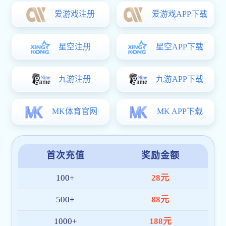
坎波斯强调巴黎暂停转会事务
全力备战欧冠决赛的决心与专
注
2026-07-01 00:42
41 次阅读
首页
/
体育看点
在即将到来的欧冠决赛前，巴黎圣日耳曼的体育总监
坎波斯明确表示，俱乐部将暂停一切转会事务，全力
以赴备战这场关键的比赛。这一决定体现了巴黎对于
夺取冠军的强烈渴望和坚定信念。文章将从四个方面
详细探讨坎波斯的决策背后的深意，包括团队专注的
重要性、暂停转会事务的必要性、备战过程中的战略
布局，以及球迷支持对球队士气的影响。通过这些分